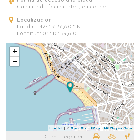
Caminando fácilmente y en coche
Localización
Latidud: 42º 15' 36,630'' N
Longitud: 03º 10' 39,610'' E
+
−
| ©
|
Leaflet
OpenStreetMap
MilPlayas.Com
Como llegar en...