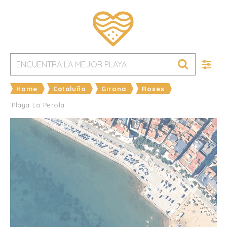
Home
Cataluña
Girona
Roses
Playa La Perola