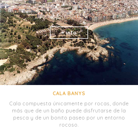
CALA BANYS
Cala compuesta únicamente por rocas, donde
más que de un baño puede disfrutarse de la
pesca y de un bonito paseo por un entorno
rocoso.