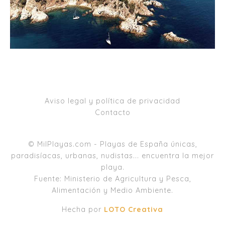
Aviso legal y política de privacidad
Contacto
© MilPlayas.com - Playas de España únicas,
paradisíacas, urbanas, nudistas... encuentra la mejor
playa.
Fuente: Ministerio de Agricultura y Pesca,
Alimentación y Medio Ambiente.
Hecha por
LOTO Creativa