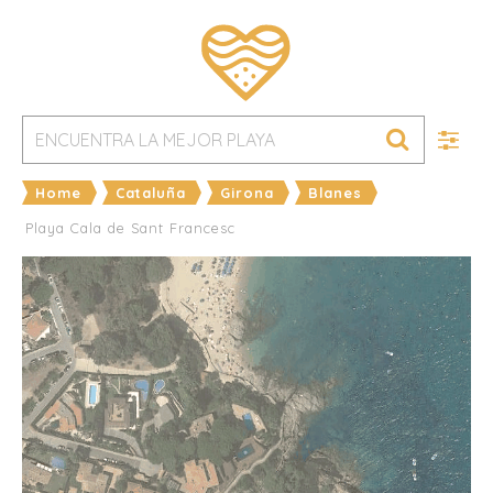
Home
Cataluña
Girona
Blanes
Playa Cala de Sant Francesc