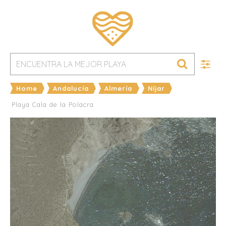
Home
Andalucía
Almería
Níjar
Playa Cala de la Polacra