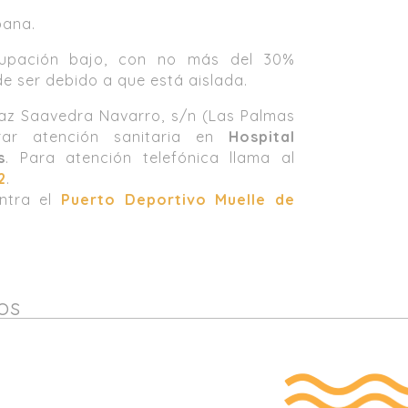
bana.
cupación bajo, con no más del 30%
 ser debido a que está aislada.
íaz Saavedra Navarro, s/n (Las Palmas
rar atención sanitaria en
Hospital
s
. Para atención telefónica llama al
2
.
entra el
Puerto Deportivo Muelle de
os