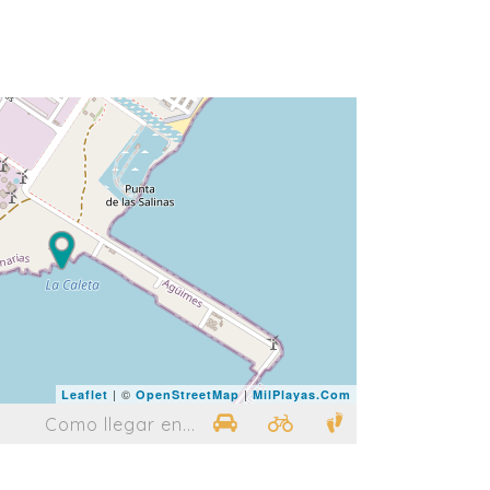
| ©
|
Leaflet
OpenStreetMap
MilPlayas.Com
Como llegar en...