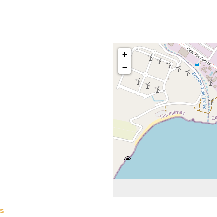
+
−
es