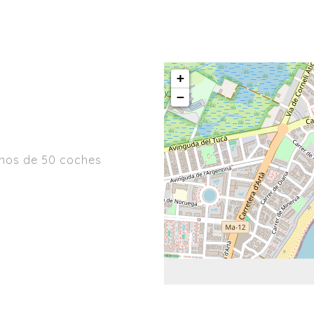
+
−
nos de 50 coches