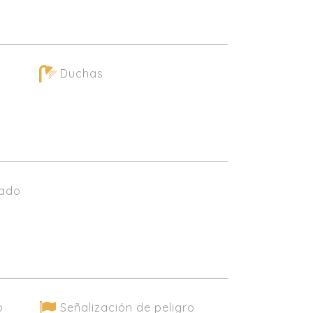
Duchas
lado
o
Señalización de peligro