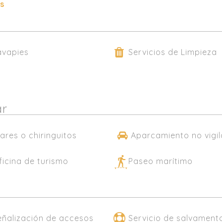
es
avapies
Servicios de Limpieza
ar
ares o chiringuitos
Aparcamiento no vigi
ficina de turismo
Paseo marítimo
eñalización de accesos
Servicio de salvament