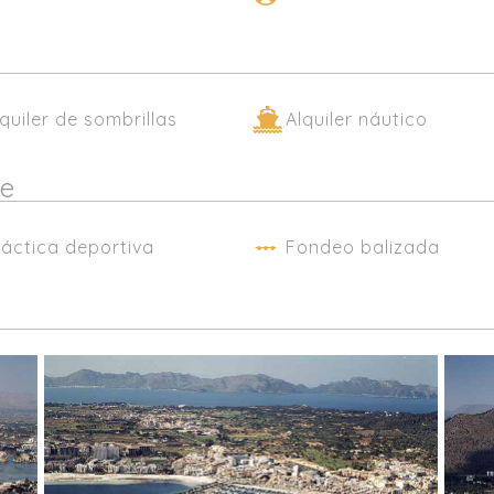
lquiler de sombrillas
Alquiler náutico
de
ráctica deportiva
Fondeo balizada