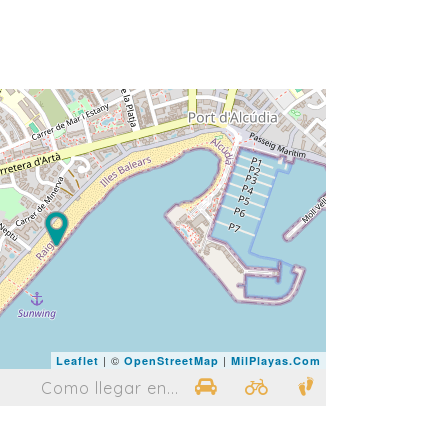
| ©
|
Leaflet
OpenStreetMap
MilPlayas.Com
Como llegar en...