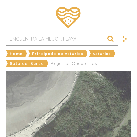
Home
Principado de Asturias
Asturias
Soto del Barco
Playa Los Quebrantos