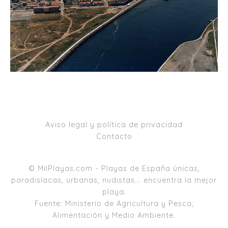
Aviso legal y política de privacidad
Contacto
© MilPlayas.com - Playas de España únicas,
paradisíacas, urbanas, nudistas... encuentra la mejor
playa.
Fuente: Ministerio de Agricultura y Pesca,
Alimentación y Medio Ambiente.