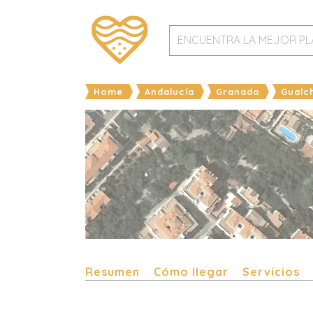
Home
Andalucía
Granada
Gualc
Resumen
Cómo llegar
Servicios