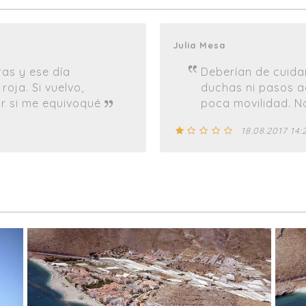
Julia Mesa
as y ese día
Deberían de cuidar
oja. Si vuelvo,
duchas ni pasos 
 si me equivoqué
poca movilidad. N
18.08.2017 14: