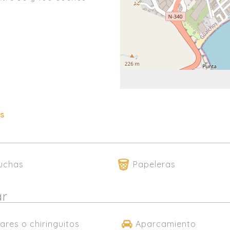
es
uchas
Papeleras
ar
ares o chiringuitos
Aparcamiento