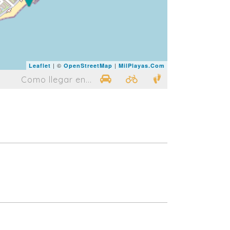
| ©
|
Leaflet
OpenStreetMap
MilPlayas.Com
Como llegar en...