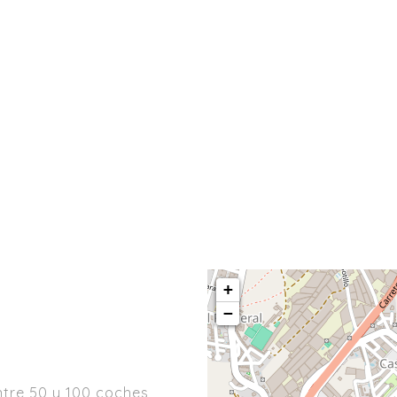
+
−
tre 50 y 100 coches