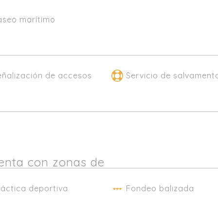
aseo marítimo
eñalización de accesos
Servicio de salvament
cuenta con zonas de
ráctica deportiva
Fondeo balizada