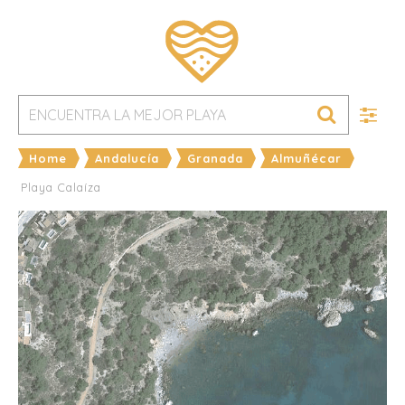
Home
Andalucía
Granada
Almuñécar
Playa Calaíza