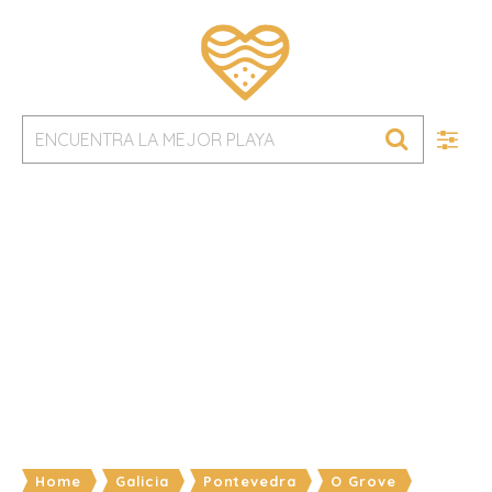
Home
Galicia
Pontevedra
O Grove