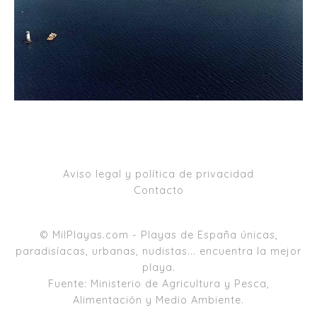
Aviso legal y política de privacidad
Contacto
© MilPlayas.com - Playas de España únicas,
paradisíacas, urbanas, nudistas... encuentra la mejor
playa.
Fuente: Ministerio de Agricultura y Pesca,
Alimentación y Medio Ambiente.