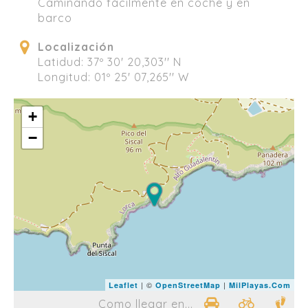
Caminando fácilmente en coche y en
barco
Localización
Latidud: 37º 30' 20,303'' N
Longitud: 01º 25' 07,265'' W
+
−
| ©
|
Leaflet
OpenStreetMap
MilPlayas.Com
Como llegar en...