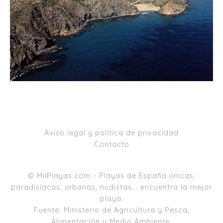
Aviso legal y política de privacidad
Contacto
© MilPlayas.com - Playas de España únicas,
paradisíacas, urbanas, nudistas... encuentra la mejor
playa.
Fuente: Ministerio de Agricultura y Pesca,
Alimentación y Medio Ambiente.