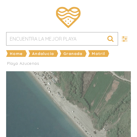
Home
Andalucía
Granada
Motril
Playa Azucenas