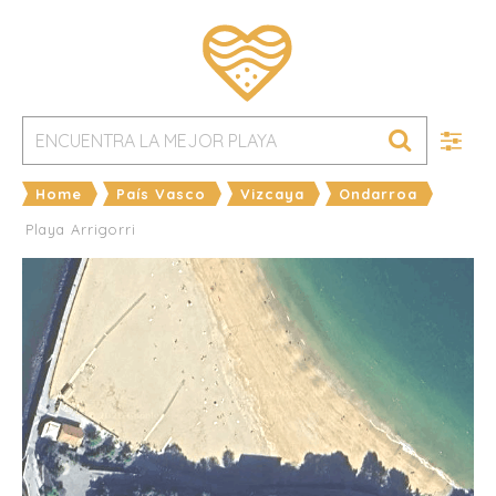
Home
País Vasco
Vizcaya
Ondarroa
Playa Arrigorri