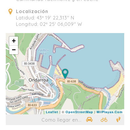
Localización
Latidud: 43º 19' 22,313'' N
Longitud: 02º 25' 06,009'' W
+
−
| ©
|
Leaflet
OpenStreetMap
MilPlayas.Com
Como llegar en...