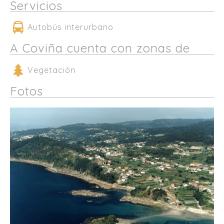
Servicios
Autobús interurbano
A Coviña cuenta con zonas de
Vegetación
Fotos