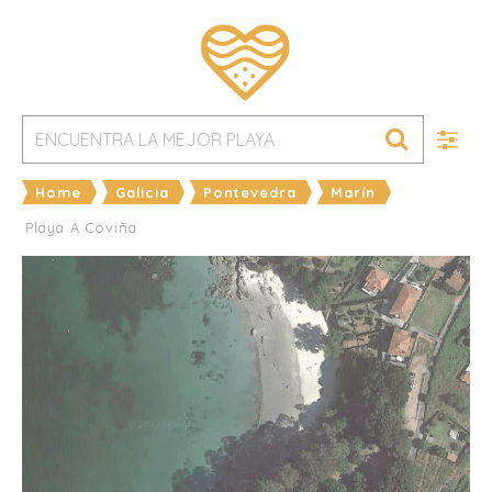
Home
Galicia
Pontevedra
Marín
Playa A Coviña