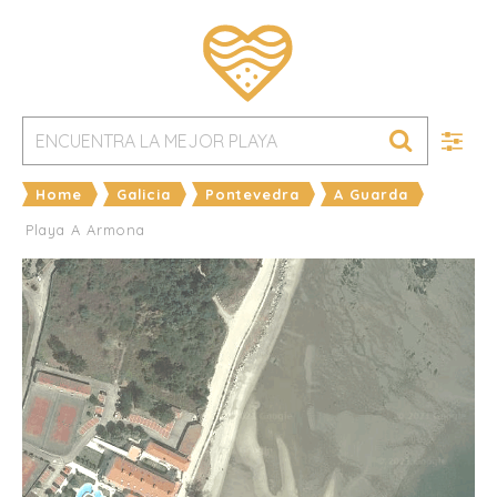
Home
Galicia
Pontevedra
A Guarda
Playa A Armona