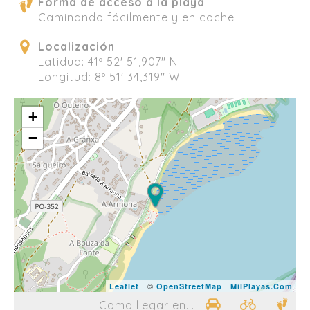
Forma de acceso a la playa
Caminando fácilmente y en coche
Localización
Latidud: 41º 52' 51,907" N
Longitud: 8º 51' 34,319" W
+
−
| ©
|
Leaflet
OpenStreetMap
MilPlayas.Com
Como llegar en...