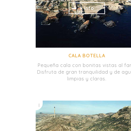
CALA BOTELLA
Pequeña cala con bonitas vistas al fa
Disfruta de gran tranquilidad y de ag
limpias y claras.
I