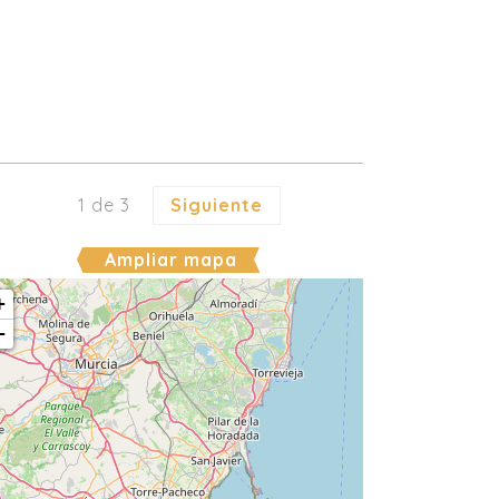
1 de 3
Siguiente
Ampliar mapa
+
−