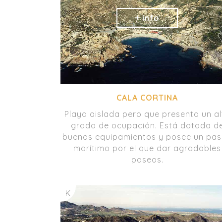
CALA CORTINA
Playa aislada pero que presenta un al
grado de ocupación. Está dotada d
buenos equipamientos y posee un pa
marítimo por el que dar agradables
paseos.
K