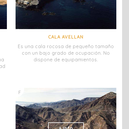
CALA AVELLAN
Es una cala rocosa de pequeño tamaño
.
con un bajo grado de ocupación. No
na
dispone de equipamientos.
dad
F