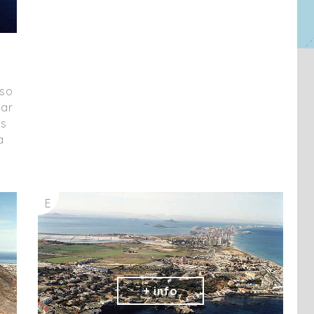
eso
gar
as
a
E