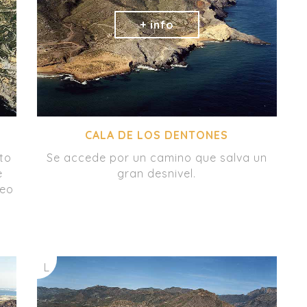
CALA DE LOS DENTONES
to
Se accede por un camino que salva un
e
gran desnivel.
seo
L