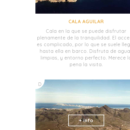
CALA AGUILAR
Cala en la que se puede disfrutar
plenamente de la tranquilidad. El acc
es complicado, por lo que se suele lle
hasta ella en barco. Disfruta de agu
limpias, y entorno perfecto. Merece l
pena la visita.
D