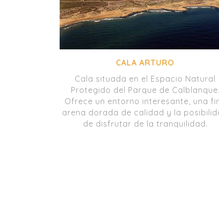
CALA ARTURO
Cala situada en el Espacio Natural
Protegido del Parque de Calblanque
Ofrece un entorno interesante, una fi
arena dorada de calidad y la posibili
de disfrutar de la tranquilidad.