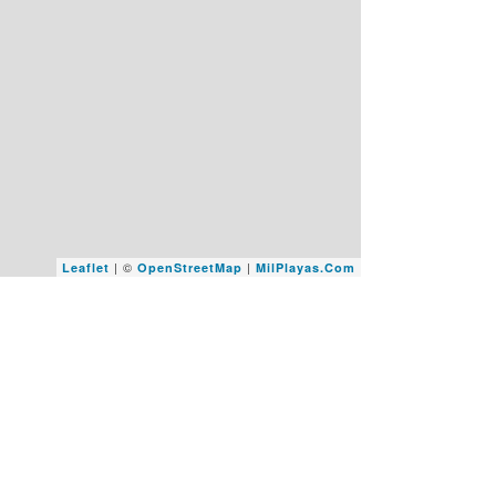
| ©
|
Leaflet
OpenStreetMap
MilPlayas.Com