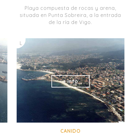
Playa compuesta de rocas y arena,
situada en Punta Sobreira, a la entrada
de la ría de Vigo.
L
CANIDO