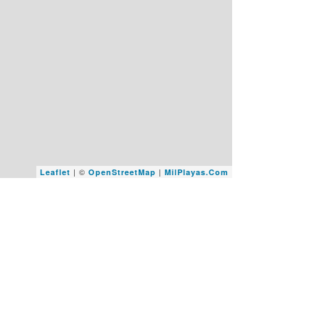
| ©
|
Leaflet
OpenStreetMap
MilPlayas.Com