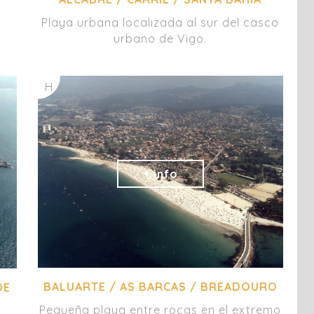
Playa urbana localizada al sur del casco
urbano de Vigo.
H
BALUARTE / AS BARCAS / BREADOURO
DE
Pequeña playa entre rocas en el extremo