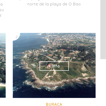
norte de la playa de O Bao
ta
su
a
J
BURACA