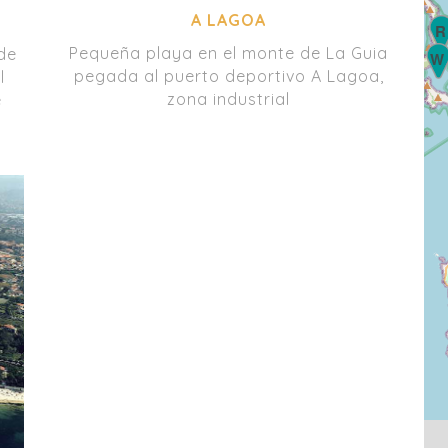
A LAGOA
R
Pequeña playa en el monte de La Guia
de
W
pegada al puerto deportivo A Lagoa,
l
zona industrial
e