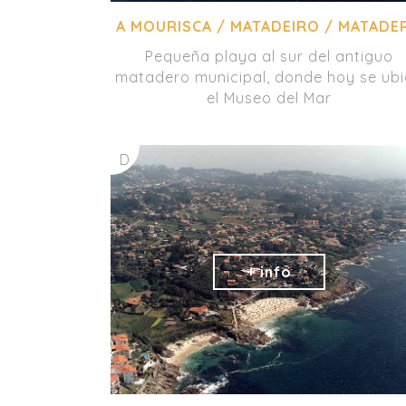
A MOURISCA / MATADEIRO / MATADE
Pequeña playa al sur del antiguo
matadero municipal, donde hoy se ub
el Museo del Mar
D