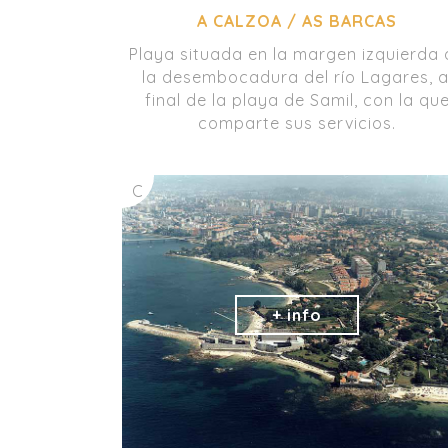
A CALZOA / AS BARCAS
Playa situada en la margen izquierda 
la desembocadura del río Lagares, a
final de la playa de Samil, con la qu
comparte sus servicios.
C