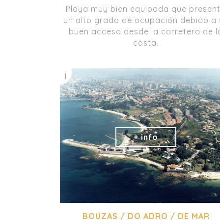
Playa muy bien equipada que presen
un alto grado de ocupación debido a 
buen acceso desde la carretera de l
costa.
I
BOUZAS / DO ADRO / DE MAR