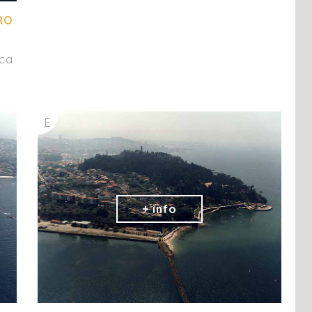
RO
ica
E