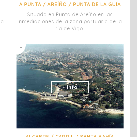
A PUNTA / AREÍÑO / PUNTA DE LA GUÍA
Situada en Punta de Areíño en las
la
inmediaciones de la zona portuaria de la
ría de Vigo.
F
ALCABRE / CARRIL / SANTA BAHÍA