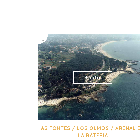
G
AS FONTES / LOS OLMOS / ARENAL 
LA BATERÍA