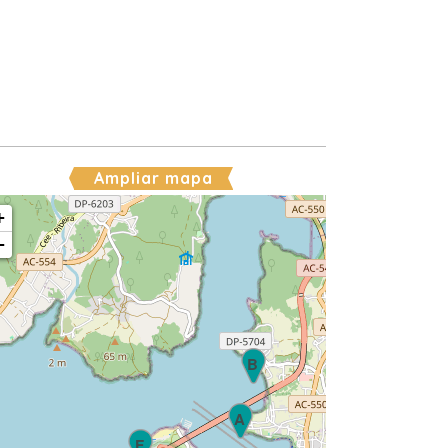
Ampliar mapa
+
−
B
A
F