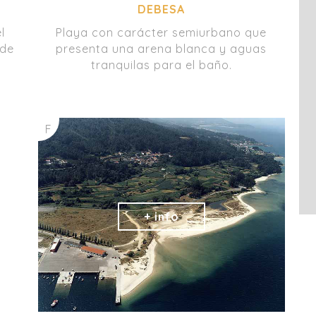
DEBESA
l
Playa con carácter semiurbano que
 de
presenta una arena blanca y aguas
tranquilas para el baño.
F