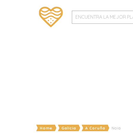
Home
Galicia
A Coruña
Noia