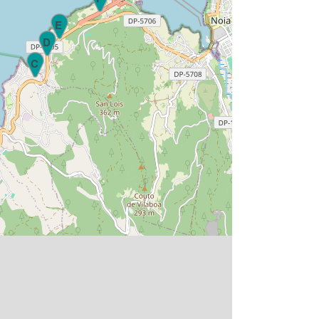
E
D
C