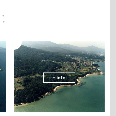
lo,
 la
E