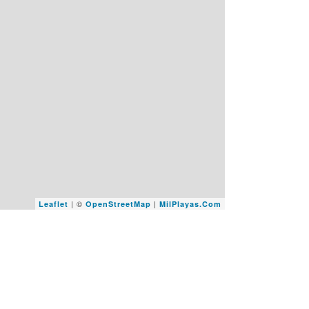
| ©
|
Leaflet
OpenStreetMap
MilPlayas.Com