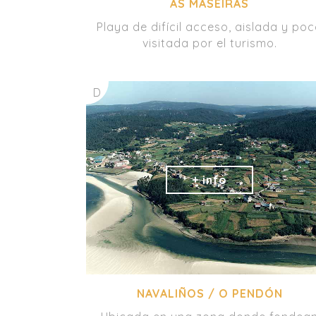
AS MASEIRAS
Playa de difícil acceso, aislada y po
visitada por el turismo.
D
NAVALIÑOS / O PENDÓN