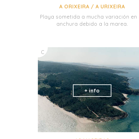
A ORIXEIRA / A URIXEIRA
Playa sometida a mucha variación en 
anchura debido a la marea.
C