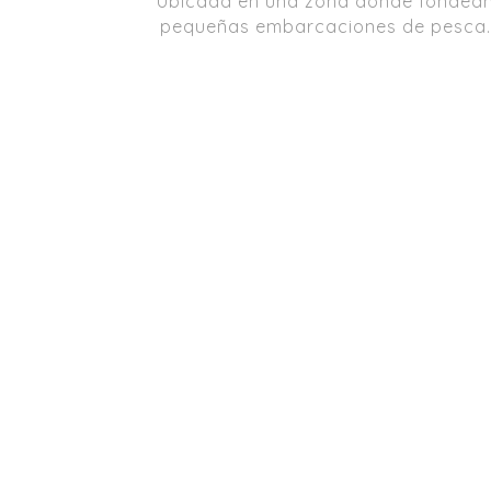
Ubicada en una zona donde fondea
pequeñas embarcaciones de pesca