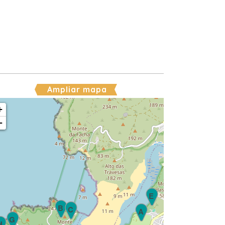
Ampliar mapa
+
−
E
B
C
A
G
H