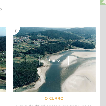
co
E
O CURRO