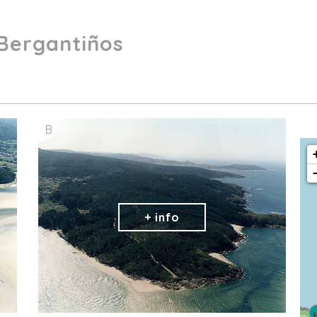
Bergantiños
B