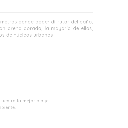
ómetros donde poder difrutar del baño,
on arena dorada; la mayoría de ellas,
jos de núcleos urbanos
cuentra la mejor playa.
mbiente.