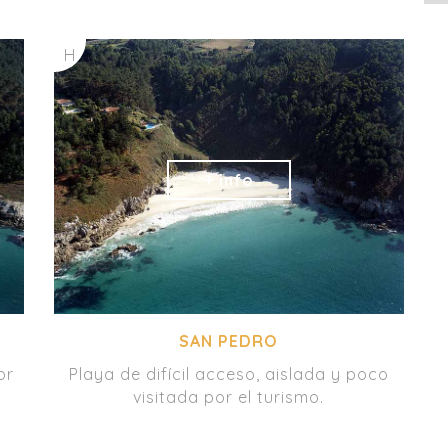
H
SAN PEDRO
or
Playa de difícil acceso, aislada y poco
visitada por el turismo.