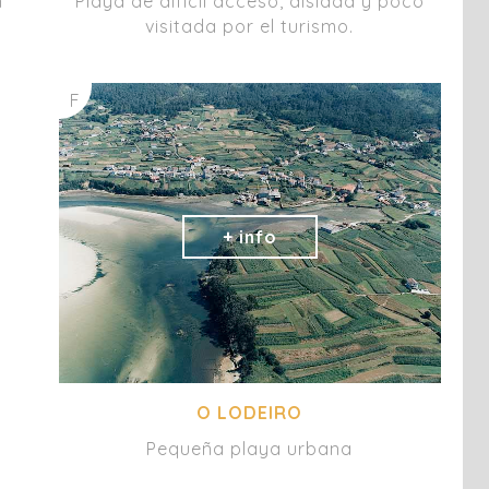
n
Playa de difícil acceso, aislada y poco
.
visitada por el turismo.
F
O LODEIRO
Pequeña playa urbana